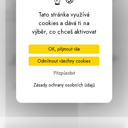
dárky | HARASIM.info
Kontakt
Tato stránka využívá
Předchozí stránka
cookies a dává ti na
výběr, co chceš aktivovat
OK, přijmout vše
Doprava zdarma
Vše máme skladem
Odmítnout všechny cookies
nad 2000 Kč bez DPH
Ihned k odeslání
Přizpůsobit
Zásady ochrany osobních údajů
97% hodnocení
Zásilka pod
kontrolou
spokojenosti
Vždy bezpečně
zabaleno