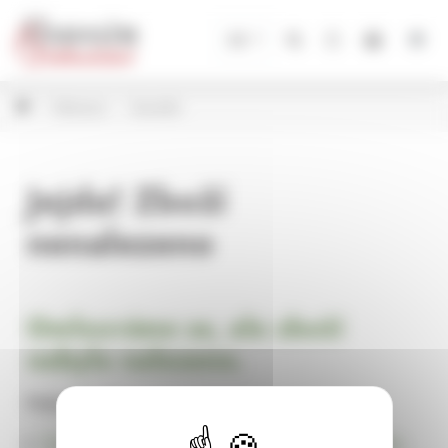
Panel pro správu cookies
CZ
Dekorace
Domečky
Jejda! Zboží
nenalezeno
Omlouváme se, ale zboží
nebylo nalezeno.
Pokračujte na
Úvodní stránku Dekorace, bytové a zahradní doplňky,