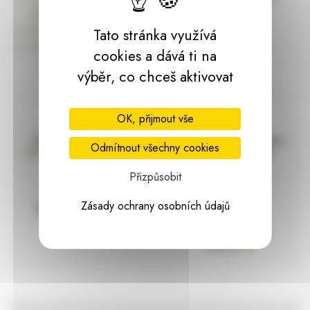
dárky | HARASIM.info
Kontakt
Tato stránka využívá
Předchozí stránka
cookies a dává ti na
výběr, co chceš aktivovat
OK, přijmout vše
Doprava zdarma
Vše máme skladem
Odmítnout všechny cookies
nad 2000 Kč bez DPH
Ihned k odeslání
Přizpůsobit
Zásady ochrany osobních údajů
97% hodnocení
Zásilka pod
kontrolou
spokojenosti
Vždy bezpečně
zabaleno