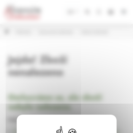
Panel pro správu cookies
CZ
Květináče
Keramické květináče
Ostatní květináče
Jejda! Zboží
nenalezeno
Omlouváme se, ale zboží
nebylo nalezeno.
Pokračujte na
Úvodní stránku Dekorace, bytové a zahradní doplňky,