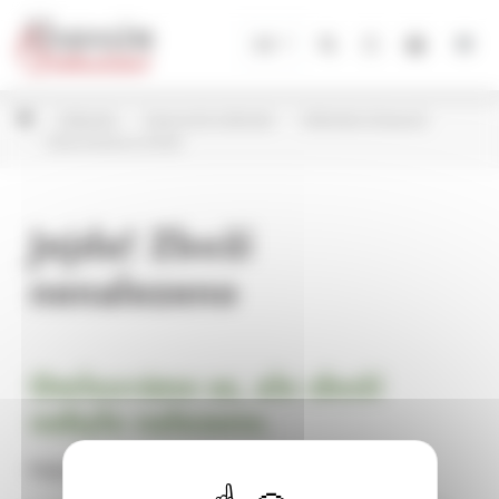
Panel pro správu cookies
CZ
Květináče
Keramické květináče
Květináče Scheurich
Série Sonora a Umea
Jejda! Zboží
nenalezeno
Omlouváme se, ale zboží
nebylo nalezeno.
Pokračujte na