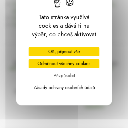
Úvodní stránku Dekorace, bytové a zahradní doplňky,
dárky | HARASIM.info
Tato stránka využívá
Kontakt
Předchozí stránka
cookies a dává ti na
výběr, co chceš aktivovat
OK, přijmout vše
Doprava zdarma
Vše máme skladem
Odmítnout všechny cookies
nad 2000 Kč bez DPH
Ihned k odeslání
Přizpůsobit
Zásady ochrany osobních údajů
97% hodnocení
Zásilka pod
kontrolou
spokojenosti
Vždy bezpečně
zabaleno