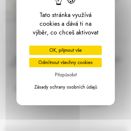
dárky | HARASIM.info
Kontakt
Tato stránka využívá
Předchozí stránka
cookies a dává ti na
výběr, co chceš aktivovat
OK, přijmout vše
Doprava zdarma
Vše máme skladem
Odmítnout všechny cookies
nad 2000 Kč bez DPH
Ihned k odeslání
Přizpůsobit
Zásady ochrany osobních údajů
97% hodnocení
Zásilka pod
kontrolou
spokojenosti
Vždy bezpečně
zabaleno