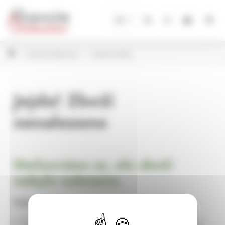
Panel pro správu cookies
CZ
Vánoční dekorace
Vánoční baňky
Jejda! Zboží
nenalezeno
Omlouváme se, ale zboží
nebylo nalezeno.
Pokračujte na
Úvodní stránku Dekorace, bytové a zahradní doplňky,