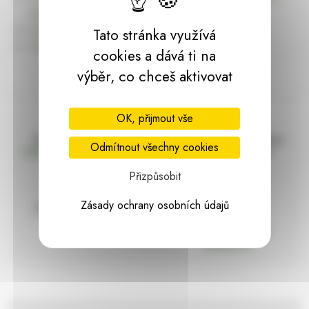
dárky | HARASIM.info
Kontakt
Tato stránka využívá
Předchozí stránka
cookies a dává ti na
výběr, co chceš aktivovat
OK, přijmout vše
Doprava zdarma
Vše máme skladem
Odmítnout všechny cookies
nad 2000 Kč bez DPH
Ihned k odeslání
Přizpůsobit
Zásady ochrany osobních údajů
97% hodnocení
Zásilka pod
kontrolou
spokojenosti
Vždy bezpečně
zabaleno