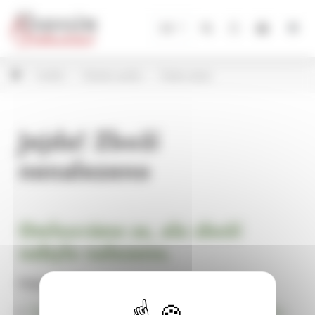
Panel pro správu cookies
CZ
Andílci
Dřevění andílci
České nápisy
Jejda! Zboží
nenalezeno
Omlouváme se, ale zboží
nebylo nalezeno.
Pokračujte na
Úvodní stránku Dekorace, bytové a zahradní doplňky,