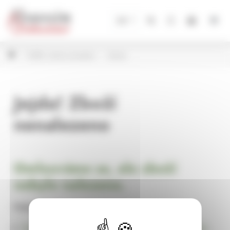
Panel pro správu cookies
CZ
Svíčky, svícny a lucerny
Svícny
Jejda! Zboží
nenalezeno
Omlouváme se, ale zboží
nebylo nalezeno.
Pokračujte na
Úvodní stránku Dekorace, bytové a zahradní doplňky,