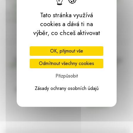
dárky | HARASIM.info
Kontakt
Tato stránka využívá
Předchozí stránka
cookies a dává ti na
výběr, co chceš aktivovat
OK, přijmout vše
Doprava zdarma
Vše máme skladem
Odmítnout všechny cookies
nad 2000 Kč bez DPH
Ihned k odeslání
Přizpůsobit
Zásady ochrany osobních údajů
97% hodnocení
Zásilka pod
kontrolou
spokojenosti
Vždy bezpečně
zabaleno