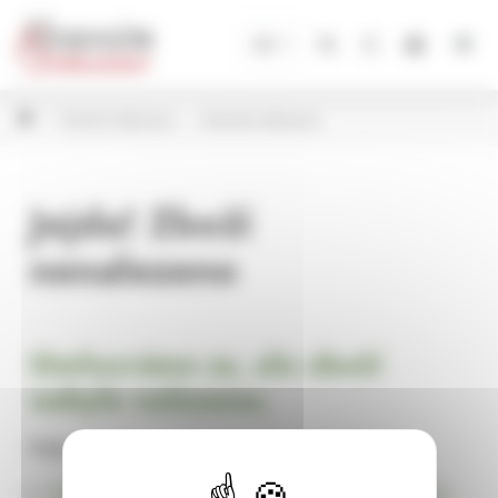
Panel pro správu cookies
CZ
Vánoční dekorace
Adventní dekorace
Jejda! Zboží
nenalezeno
Omlouváme se, ale zboží
nebylo nalezeno.
Pokračujte na
Úvodní stránku Dekorace, bytové a zahradní doplňky,