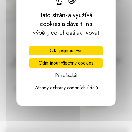
dárky | HARASIM.info
Kontakt
Tato stránka využívá
Předchozí stránka
cookies a dává ti na
výběr, co chceš aktivovat
OK, přijmout vše
Doprava zdarma
Vše máme skladem
Odmítnout všechny cookies
nad 2000 Kč bez DPH
Ihned k odeslání
Přizpůsobit
Zásady ochrany osobních údajů
97% hodnocení
Zásilka pod
kontrolou
spokojenosti
Vždy bezpečně
zabaleno