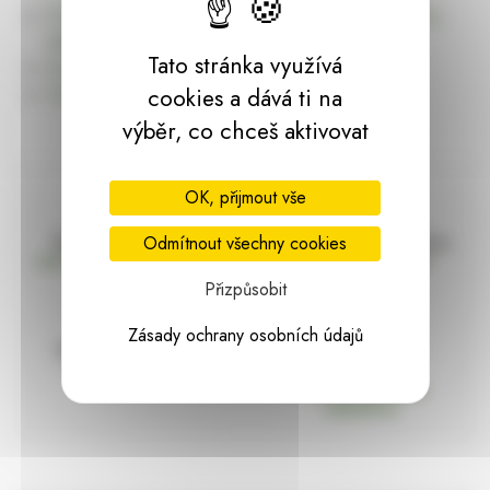
Úvodní stránku Dekorace, bytové a zahradní doplňky,
dárky | HARASIM.info
Tato stránka využívá
Kontakt
Předchozí stránka
cookies a dává ti na
výběr, co chceš aktivovat
OK, přijmout vše
Doprava zdarma
Vše máme skladem
Odmítnout všechny cookies
nad 2000 Kč bez DPH
Ihned k odeslání
Přizpůsobit
Zásady ochrany osobních údajů
97% hodnocení
Zásilka pod
kontrolou
spokojenosti
Vždy bezpečně
zabaleno