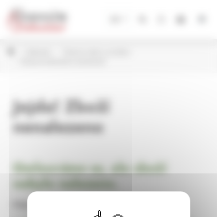
Panel pro správu cookies
CZ
Květináče
Plastové obaly na květiny
Plastové květináče k aranžování
Jejda! Zboží
nenalezeno
Omlouváme se, ale zboží
nebylo nalezeno.
Pokračujte na