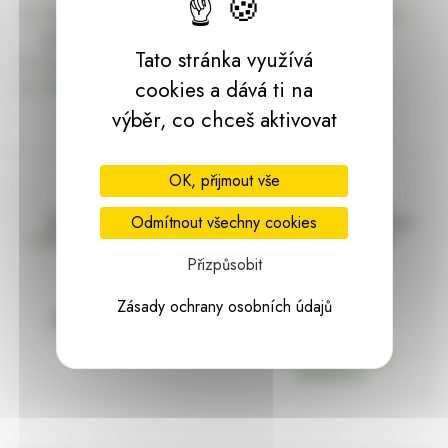
Úvodní stránku Dekorace, bytové a zahradní doplňky,
dárky | HARASIM.info
Tato stránka využívá
Kontakt
Předchozí stránka
cookies a dává ti na
výběr, co chceš aktivovat
OK, přijmout vše
Doprava zdarma
Vše máme skladem
Odmítnout všechny cookies
nad 2000 Kč bez DPH
Ihned k odeslání
Přizpůsobit
Zásady ochrany osobních údajů
97% hodnocení
Zásilka pod
kontrolou
spokojenosti
Vždy bezpečně
zabaleno