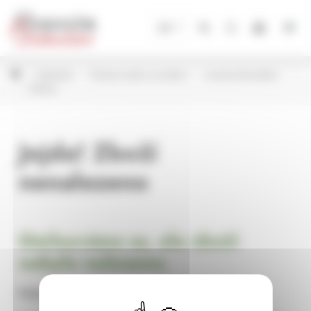
Panel pro správu cookies
CZ
Květináče
Plastové obaly na květiny
Lamela dle kolekcí
Ikebany
Jejda! Zboží
nenalezeno
Omlouváme se, ale zboží
nebylo nalezeno.
Pokračujte na