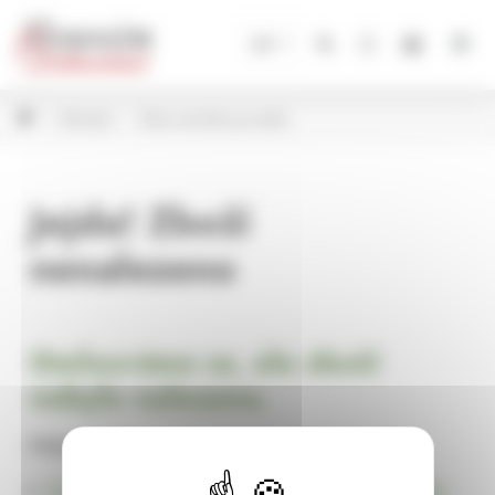
Panel pro správu cookies
CZ
Zahrada
Pítka a krmítka pro ptáky
Jejda! Zboží
nenalezeno
Omlouváme se, ale zboží
nebylo nalezeno.
Pokračujte na
Úvodní stránku Dekorace, bytové a zahradní doplňky,