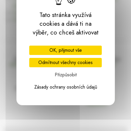
dárky | HARASIM.info
Kontakt
Tato stránka využívá
Předchozí stránka
cookies a dává ti na
výběr, co chceš aktivovat
OK, přijmout vše
Doprava zdarma
Vše máme skladem
Odmítnout všechny cookies
nad 2000 Kč bez DPH
Ihned k odeslání
Přizpůsobit
Zásady ochrany osobních údajů
97% hodnocení
Zásilka pod
kontrolou
spokojenosti
Vždy bezpečně
zabaleno