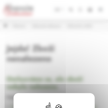
Panel pro správu cookies
CZ
Dekorace
Velikonoční dekorace
Velikonoční vajíčka
Jejda! Zboží
nenalezeno
Omlouváme se, ale zboží
nebylo nalezeno.
Pokračujte na
Úvodní stránku Dekorace, bytové a zahradní doplňky,