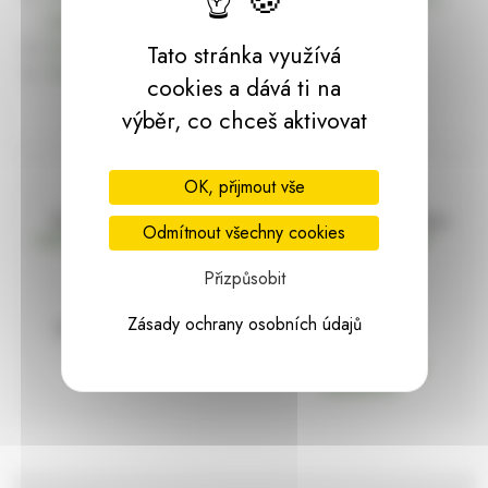
dárky | HARASIM.info
Kontakt
Tato stránka využívá
Předchozí stránka
cookies a dává ti na
výběr, co chceš aktivovat
OK, přijmout vše
Doprava zdarma
Vše máme skladem
Odmítnout všechny cookies
nad 2000 Kč bez DPH
Ihned k odeslání
Přizpůsobit
Zásady ochrany osobních údajů
97% hodnocení
Zásilka pod
kontrolou
spokojenosti
Vždy bezpečně
zabaleno