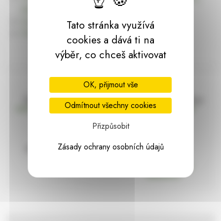
dárky | HARASIM.info
Kontakt
Tato stránka využívá
Předchozí stránka
cookies a dává ti na
výběr, co chceš aktivovat
OK, přijmout vše
Doprava zdarma
Vše máme skladem
Odmítnout všechny cookies
nad 2000 Kč bez DPH
Ihned k odeslání
Přizpůsobit
Zásady ochrany osobních údajů
97% hodnocení
Zásilka pod
kontrolou
spokojenosti
Vždy bezpečně
zabaleno