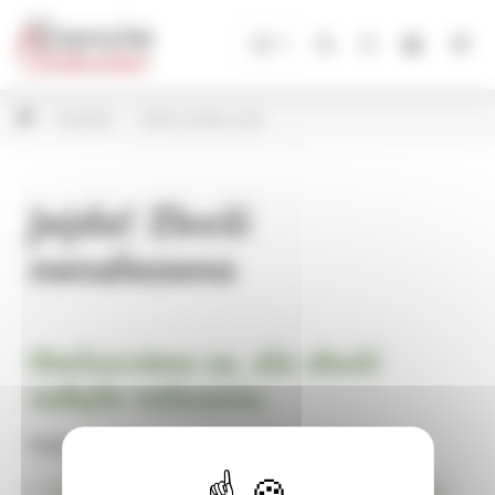
Panel pro správu cookies
CZ
Porcelán
Hrnky na kávu a čaj
Jejda! Zboží
nenalezeno
Omlouváme se, ale zboží
nebylo nalezeno.
Pokračujte na
Úvodní stránku Dekorace, bytové a zahradní doplňky,