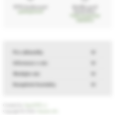
97% hodnocení
Zásilka pod
kontrolou
spokojenosti
Vždy bezpečně
zabaleno
Pro zákazníky
Informace o nás
Sledujte nás
Kompletní kontakty
Created by
FajnyWEB.cz
Copyright © 2026
Harasim.info