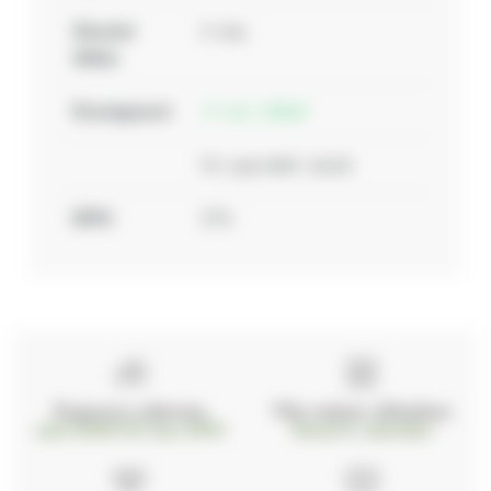
Záruční
2 roky
doba:
Dostupnost:
ext. sklad
Do vyprodání zásob
DPH:
21%
Doprava zdarma
Vše máme skladem
nad 2000 Kč bez DPH
Ihned k odeslání