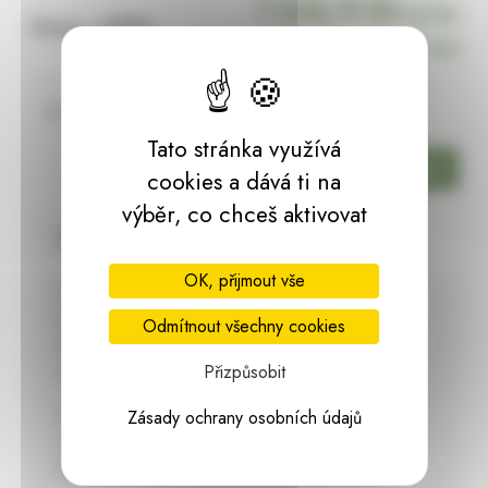
1 233,11 Kč
za ks
Cena s DPH:
(
1 233,11 Kč
za ks)
Dostupnost:
ext. sklad
Tato stránka využívá
ks
cookies a dává ti na
výběr, co chceš aktivovat
Podrobný popis
OK, přijmout vše
Plastový květináč Karo eco recycled beton z
recyklovaného plastu imitující beton. Beron má
Odmítnout všechny cookies
hrubou povrchovou strukturu s nedokonalým
zpracováním stejně jako tyto květináče.
Přizpůsobit
Součástí květináče je gumový špunt sloužící pro
Zásady ochrany osobních údajů
odtok přebytečné vody z květináče a pojezdová
kolečka.