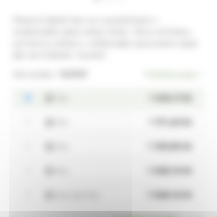
Plastový květináč Karo eco recycled beton z
recyklovaného plastu imitující beton. Beron má hrubou
povrchovou strukturu s nedokonalým zpracováním stejně
jako tyto květináče. Součástí…
Kód výrobku:
123957
Podrobný popis
1 ks
1 233,11 Kč
2 ks
1 171,45 Kč
3 ks
1 109,80 Kč
4 ks
1 048,14 Kč
více než 4 ks
1 048,14 Kč