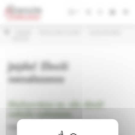
Panel pro správu cookies
CZ
Květináče
Plastové obaly na květiny
Lamela dle kolekcí
Mísa Mira
Jejda! Zboží
nenalezeno
Omlouváme se, ale zboží
nebylo nalezeno.
Pokračujte na