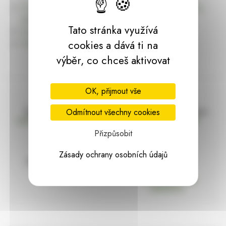
Úvodní stránku Dekorace, bytové a zahradní doplňky,
dárky | HARASIM.info
Tato stránka využívá
Kontakt
Předchozí stránka
cookies a dává ti na
výběr, co chceš aktivovat
OK, přijmout vše
Doprava zdarma
Vše máme skladem
Odmítnout všechny cookies
nad 2000 Kč bez DPH
Ihned k odeslání
Přizpůsobit
Zásady ochrany osobních údajů
97% hodnocení
Zásilka pod
kontrolou
spokojenosti
Vždy bezpečně
zabaleno