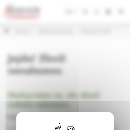
Panel pro správu cookies
CZ
Dekorace
Velikonoční dekorace
Velikonoční vajíčka
Jejda! Zboží
nenalezeno
Omlouváme se, ale zboží
nebylo nalezeno.
Pokračujte na
Úvodní stránku Dekorace, bytové a zahradní doplňky,