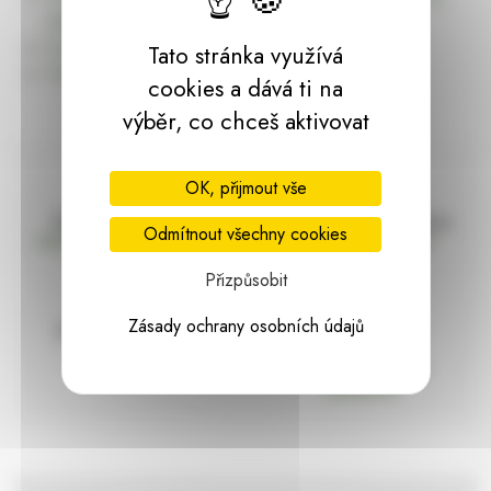
dárky | HARASIM.info
Kontakt
Tato stránka využívá
Předchozí stránka
cookies a dává ti na
výběr, co chceš aktivovat
OK, přijmout vše
Doprava zdarma
Vše máme skladem
Odmítnout všechny cookies
nad 2000 Kč bez DPH
Ihned k odeslání
Přizpůsobit
Zásady ochrany osobních údajů
97% hodnocení
Zásilka pod
kontrolou
spokojenosti
Vždy bezpečně
zabaleno