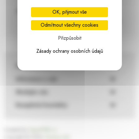
97% hodnocení
Zásilka pod
OK, přijmout vše
kontrolou
spokojenosti
Vždy bezpečně
Odmítnout všechny cookies
zabaleno
Přizpůsobit
Zásady ochrany osobních údajů
Pro zákazníky
Informace o nás
Sledujte nás
Kompletní kontakty
Created by
FajnyWEB.cz
Copyright © 2026
Harasim.info