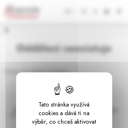
Panel pro správu cookies
CZ
Oddělení neexistuje
Litujeme, ale oddělení neexistuje.
Tato stránka využívá
Doprava zdarma
Vše máme skladem
cookies a dává ti na
nad 2000 Kč bez DPH
Ihned k odeslání
výběr, co chceš aktivovat